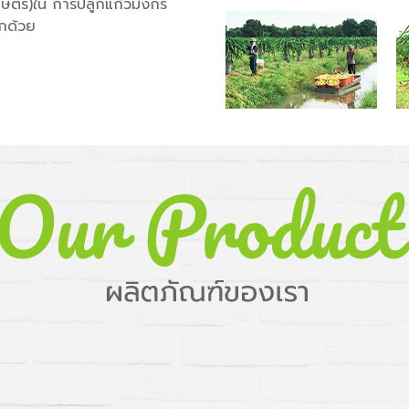
กษตร)ใน การปลูกแก้วมังกร
ีกด้วย