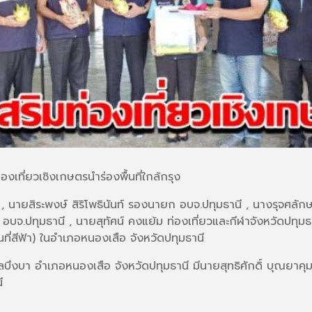
่องเที่ยวเชิงเกษตรนำร่องพื้นที่ใกล้กรุง
 นายสิระพงษ์ สิริโพธินันท์ รองนายก อบจ.ปทุมธานี , นางรุจศลักษ
อบจ.ปทุมธานี , นายสุทัศน์ คงแย้ม ท่องเที่ยวและกีฬาจังหวัดปทุมธา
ื้นที่สีฟ้า) ในอำเภอหนองเสือ จังหวัดปทุมธานี
บลบึงบา อำเภอหนองเสือ จังหวัดปทุมธานี มีนายสุทธิศักดิ์ บุณยาค
ี