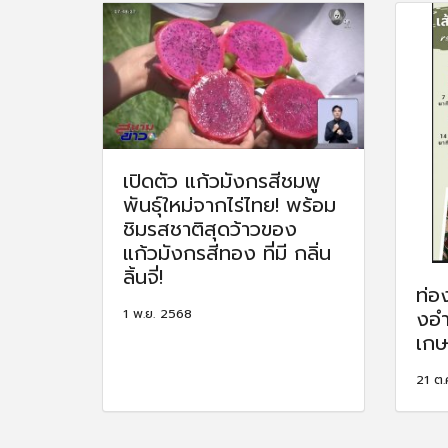
เปิดตัว แก้วมังกรสีชมพู
พันธุ์ใหม่จากไร่ไทย! พร้อม
ชิมรสชาติสุดว้าวของ
แก้วมังกรสีทอง ที่มี กลิ่น
ลิ้นจี่!
ท่อ
1 พ.ย. 2568
งอํ
เกษ
21 ต.