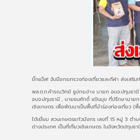
บิ๊กแจ๊ส! จับมือกระทรวงท่องเที่ยวและกีฬา ส่งเสริมท
พล.ต.ท.คำรณวิทย์ ธูปกระจ่าง นายก อบจ.ปทุมธานี ,
อบจ.ปทุมธานี , นายธนศักดิ์ แป้นมุข ที่ปรึกษานายก 
เชิงเกษตร เพื่อพัฒนาเป็นพื้นที่นำร่องท่องเที่ยว (พ
ได้เยี่ยม สวนเกษตรแก้วมังกร เลขที่ 15 หมู่ 3 ตำ
ต่างประเทศ เป็นที่เที่ยวเชิงเกษตร ในจังหวัดปทุมธาน