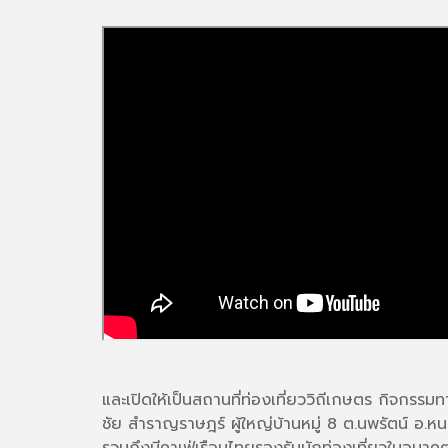
และเปิดให้เป็นสถานที่ท่องเที่ยววิถีเกษตร กิจก
ชัย สำราญราษฎร์ ผู้ใหญ่บ้านหมู่ 8 ต.นพรัตน์ อ.หนอ
รวมถึงมีคาเฟ่เรือนไทยรองรับนักท่องเที่ยวในอนาค