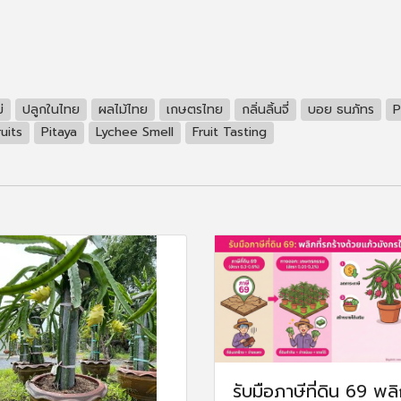
่
ปลูกในไทย
ผลไม้ไทย
เกษตรไทย
กลิ่นลิ้นจี่
บอย ธนภัทร
P
uits
Pitaya
Lychee Smell
Fruit Tasting
รับมือภาษีที่ดิน 69 พลิก