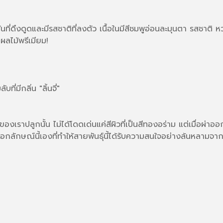
นที่ดึงดูดและมีรสชาติที่ลงตัว เนื้อในมีสีชมพูอ่อนละมุนตา รสชาติ
ผลไม้พรีเมียม!
่มีกลิ่น "ลิ้นจี่"
งเราปลูกนั้น ไม่ได้โดดเด่นแค่สีผิวที่เป็นสีทองอร่าม แต่เมื่อผ่าอ
็นเอกลักษณ์นี้เองที่ทำให้สายพันธุ์นี้ได้รับความสนใจอย่างล้นหลามจา