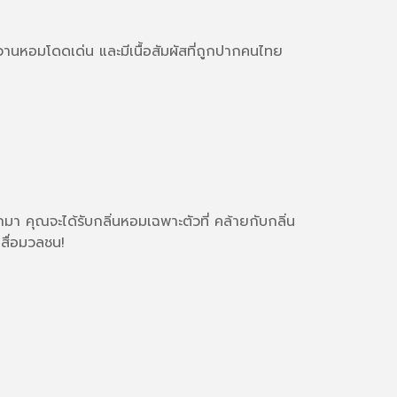
 หวานหอมโดดเด่น และมีเนื้อสัมผัสที่ถูกปากคนไทย
อกมา คุณจะได้รับกลิ่นหอมเฉพาะตัวที่ คล้ายกับกลิ่น
กสื่อมวลชน!