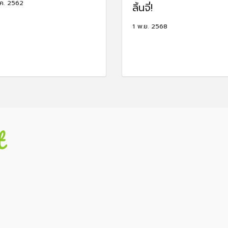
ค. 2562
ลิ้นจี่!
1 พ.ย. 2568