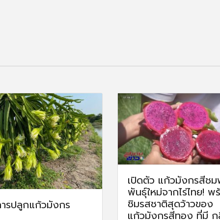
เปิดตัว แก้วมังกรสีชม
พันธุ์ใหม่จากไร่ไทย! พ
ชิมรสชาติสุดว้าวของ
ีการปลูก แก้วมังกร
แก้วมังกรสีทอง ที่มี กล